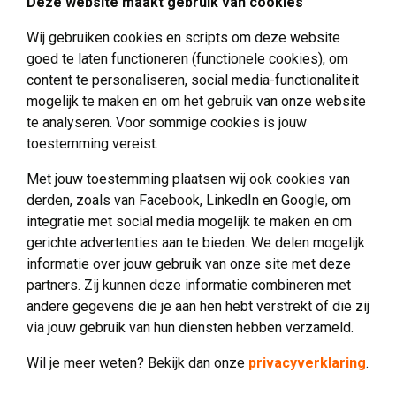
Deze website maakt gebruik van cookies
Doneren
Wij gebruiken cookies en scripts om deze website
Vrienden van Verwenzorg
goed te laten functioneren (functionele cookies), om
Vrijwilliger worden
content te personaliseren, social media-functionaliteit
mogelijk te maken en om het gebruik van onze website
te analyseren. Voor sommige cookies is jouw
toestemming vereist.
Met jouw toestemming plaatsen wij ook cookies van
Over Sevagram Verwenzorg
derden, zoals van Facebook, LinkedIn en Google, om
integratie met social media mogelijk te maken en om
Over ons
gerichte advertenties aan te bieden. We delen mogelijk
Verwenzorg
informatie over jouw gebruik van onze site met deze
partners. Zij kunnen deze informatie combineren met
Activiteiten
andere gegevens die je aan hen hebt verstrekt of die zij
Nieuws
via jouw gebruik van hun diensten hebben verzameld.
Contact
Wil je meer weten? Bekijk dan onze
privacyverklaring
.
Welzijn
Privacy
Disclaimer
Made by ivengi