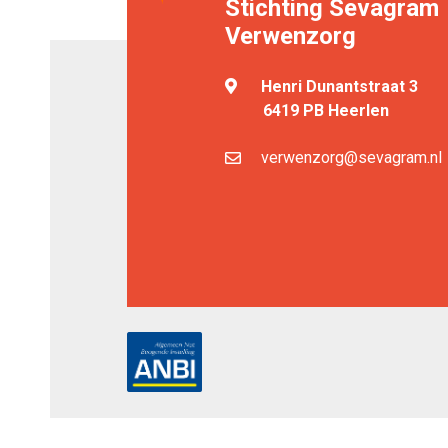
Stichting Sevagram
Verwenzorg
Henri Dunantstraat 3
6419 PB Heerlen
verwenzorg@sevagram.nl