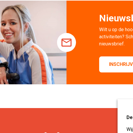
Nieuwsb
Wilt u op de hoo
activiteiten? Sch
nieuwsbrief.
INSCHRIJ
De
Wi