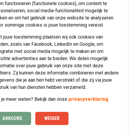
Help mee
en functioneren (functionele cookies), om content te
sonaliseren, social media-functionaliteit mogelijk te
Doneren
ken en om het gebruik van onze website te analyseren.
or sommige cookies is jouw toestemming vereist.
Vrienden van
Verwenzorg
t jouw toestemming plaatsen wij ook cookies van
Vrijwilliger worden
rden, zoals van Facebook, LinkedIn en Google, om
egratie met social media mogelijk te maken en om
ichte advertenties aan te bieden. We delen mogelijk
ormatie over jouw gebruik van onze site met deze
tners. Zij kunnen deze informatie combineren met andere
evens die je aan hen hebt verstrekt of die zij via jouw
bruik van hun diensten hebben verzameld.
l je meer weten? Bekijk dan onze
privacyverklaring
.
rivacy
Disclaimer
Made by ivengi
AKKOORD
WEIGER