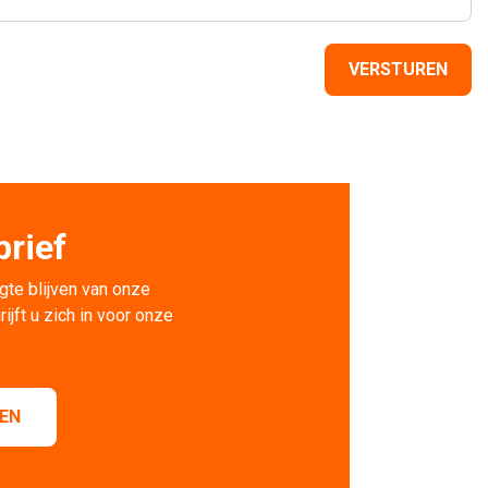
rief
gte blijven van onze 
rijft u zich in voor onze
VEN