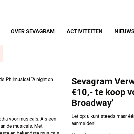
OVER SEVAGRAM 
ACTIVITEITEN 
NIEUWS
Sevagram Verwe
e Philmusical “A night on
€10,- te koop v
Broadway’
Let op: u kunt steeds maar één
dia voor musicals. Als een
aanmelden!
 van de musicals. Met
beste en bekendste musicals,