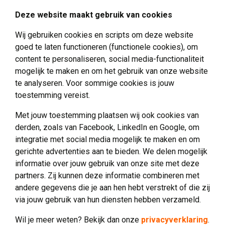
Deze website maakt gebruik van cookies
Doneren
Wij gebruiken cookies en scripts om deze website
Vrienden van Verwenzorg
goed te laten functioneren (functionele cookies), om
Vrijwilliger worden
content te personaliseren, social media-functionaliteit
mogelijk te maken en om het gebruik van onze website
te analyseren. Voor sommige cookies is jouw
toestemming vereist.
Met jouw toestemming plaatsen wij ook cookies van
Over Sevagram Verwenzorg
derden, zoals van Facebook, LinkedIn en Google, om
integratie met social media mogelijk te maken en om
Over ons
gerichte advertenties aan te bieden. We delen mogelijk
Verwenzorg
informatie over jouw gebruik van onze site met deze
partners. Zij kunnen deze informatie combineren met
Activiteiten
andere gegevens die je aan hen hebt verstrekt of die zij
Nieuws
via jouw gebruik van hun diensten hebben verzameld.
Contact
Wil je meer weten? Bekijk dan onze
privacyverklaring
.
Welzijn
Privacy
Disclaimer