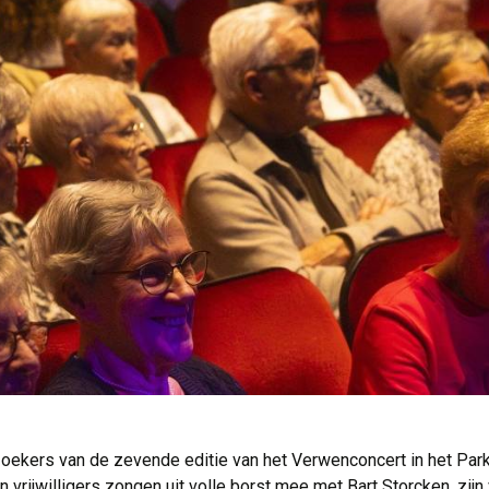
ekers van de zevende editie van het Verwenconcert in het Park
 vrijwilligers zongen uit volle borst mee met Bart Storcken, zij