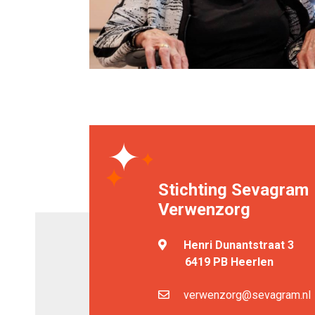
Stichting Sevagram
Verwenzorg
Henri Dunantstraat 3
6419 PB Heerlen
verwenzorg@sevagram.nl