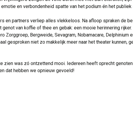
 emotie en verbondenheid spatte van het podium én het publiek 
gers en partners verliep alles vlekkeloos. Na afloop spraken de be
t genot van koffie of thee en gebak: een mooie herinnering rijke
ro Zorggroep, Bergweide, Sevagram, Nobamacare, Delphinium en
l gesproken niet zo makkelijk meer naar het theater kunnen, ge
 te zien was zó ontzettend mooi. Iedereen heeft oprecht genoten!'
t, en dat hebben we opnieuw gevoeld!