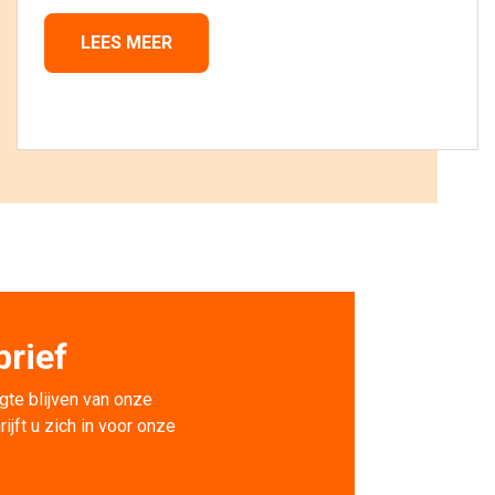
LEES MEER 
rief
gte blijven van onze 
rijft u zich in voor onze