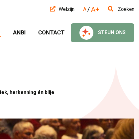
/
A+
Welzijn
A
Zoeken
 
ANBI 
CONTACT 
STEUN ONS 
ek, herkenning én blije