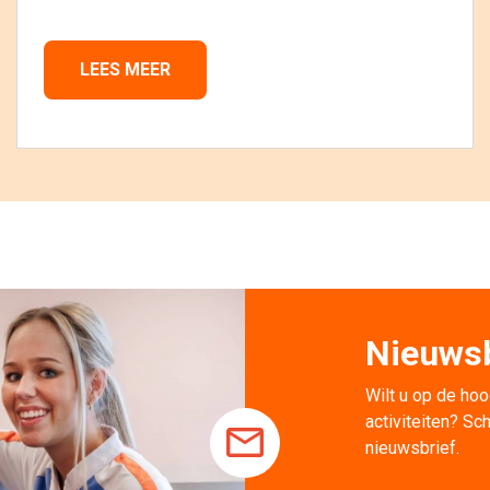
LEES MEER 
Nieuwsb
Wilt u op de hoo
activiteiten? Sch
nieuwsbrief.