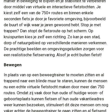
manier in beweging te blijven en je stabiliteit te verbeteren
door middel van virtuele en interactieve fietstochten. Je
kiest zelf een van de 750+ routes en binnen enkele
seconden fiets je door je favoriete omgeving, bijvoorbeeld
de buurt of wijk waar je jaren gewoond hebt. Stop je met
trappen? Dan stopt de fietsroute op het scherm. Op
kruispunten kies je zelf een richting. Zo kan je een stad,
dorp of natuurgebied op verschillende manieren verkennen.
De prachtige beelden en omgevingsgeluiden zorgen voor
een realistische fietservaring. Alsof je echt buiten fietst!
Bewegen
In plaats van op een beweegtrainer te moeten zitten en al
trappend naar een blinde muur te staren, kunnen de mensen
nu een echte virtuele fietstocht maken door meer dan 750
routes. Omdat zij vaak door hun oude of huidige woon- of
geboorteplaats kunnen fietsen of hun oude vakantieadres
weer kunnen bezoeken, stimuleert dit deze mensen om nog
vaker achter de beweegtrainer te gaan zitten en al fietsend