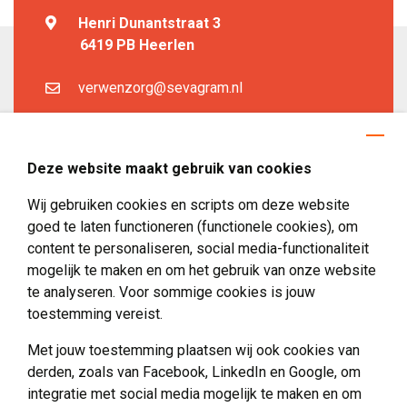
Henri Dunantstraat 3
6419 PB Heerlen
verwenzorg@sevagram.nl
Help mee
Deze website maakt gebruik van cookies
Doneren
Wij gebruiken cookies en scripts om deze website
Vrienden van Verwenzorg
goed te laten functioneren (functionele cookies), om
Vrijwilliger worden
content te personaliseren, social media-functionaliteit
mogelijk te maken en om het gebruik van onze website
te analyseren. Voor sommige cookies is jouw
toestemming vereist.
Met jouw toestemming plaatsen wij ook cookies van
Over Sevagram Verwenzorg
derden, zoals van Facebook, LinkedIn en Google, om
integratie met social media mogelijk te maken en om
Over ons